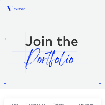
Venrock
1.0
Jobs
Companies
Talent
My
alerts